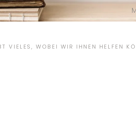
BT VIELES, WOBEI WIR IHNEN HELFEN K
mehr Zeit
Unterstützung
UM PFLEGE UND
BEI DER PFLEGE
BERUF ZU
IHRER ELTERN
VEREINBAREN