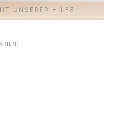
MIT UNSERER HILFE
ÖNNEN:
Vor Ort
IMMER JEMANDEN
DIREKT VOR ORT
ALS HILFE ZUHABEN