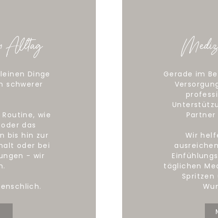
m Alltag
Medizi
leinen Dinge
Gerade im Be
m schwerer
Versorgung
profess
Unterstütz
Routine, wie
Partner
 oder das
n bis hin zur
Wir hel
alt oder bei
ausreichen
ungen - wir
Einfühlung
n.
täglichen Me
Spritzen
Menschlich.
Wun