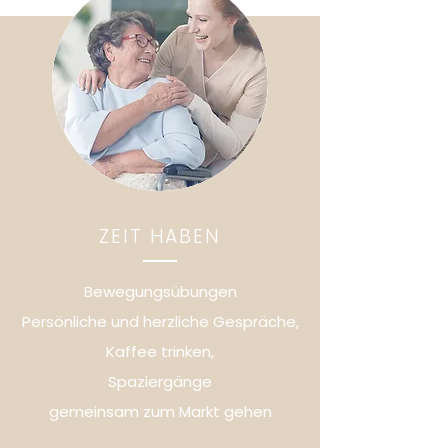
ZEIT HABEN
Bewegungsübungen
Persönliche und herzliche Gespräche,
Kaffee trinken,
Spaziergänge
gemeinsam zum Markt gehen