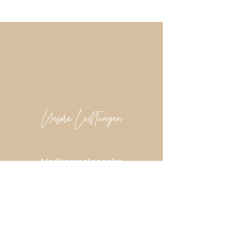
Unsere Leistungen
Medikamentengabe
An- und Ausziehen von
Kompressionsstrümpfen
Blutzuckermessung & Insulingabe
Injektionen